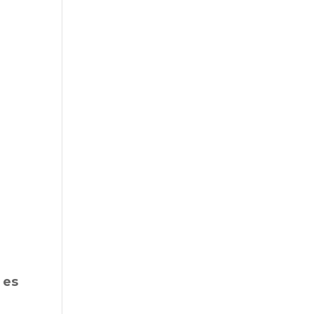
a
 es