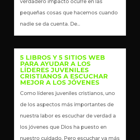
verdadero impacto ocurre en las
pequeñas cosas que hacemos cuando
nadie se da cuenta. De...
5 LIBROS Y 5 SITIOS WEB
PARA AYUDAR A LOS
LÍDERES JUVENILES
CRISTIANOS A ESCUCHAR
MEJOR A LOS JÓVENES
by
Dennis
|
Sep 9, 2024
|
artículos
Como líderes juveniles cristianos, uno
de los aspectos más importantes de
nuestra labor es escuchar de verdad a
los jóvenes que Dios ha puesto en
nuestro cuidado. Pero escuchar va más