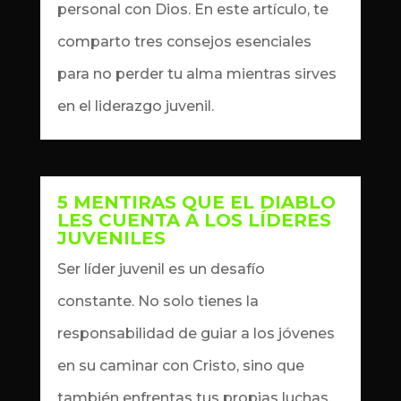
personal con Dios. En este artículo, te
comparto tres consejos esenciales
para no perder tu alma mientras sirves
en el liderazgo juvenil.
5 MENTIRAS QUE EL DIABLO
LES CUENTA A LOS LÍDERES
JUVENILES
by
Dennis
|
Oct 14, 2024
|
artículos
Ser líder juvenil es un desafío
constante. No solo tienes la
responsabilidad de guiar a los jóvenes
en su caminar con Cristo, sino que
también enfrentas tus propias luchas.