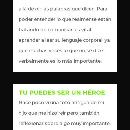
allá de oír las palabras que dicen. Para
poder entender lo que realmente están
tratando de comunicar, es vital
aprender a leer su lenguaje corporal, ya
que muchas veces lo que no se dice
verbalmente es lo más importante.
TU PUEDES SER UN HÉROE
by
Dennis
|
May 26, 2023
|
artículos
liderazgo juvenil
Hace poco vi una foto antigua de mi
hijo que me hizo reír pero también
reflexionar sobre algo muy importante.