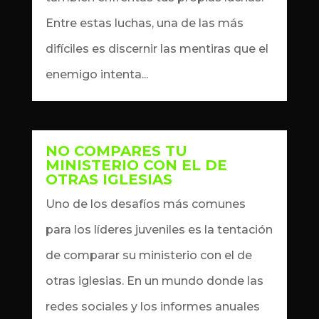
Entre estas luchas, una de las más
difíciles es discernir las mentiras que el
enemigo intenta...
NO COMPARES TU
MINISTERIO CON EL DE
OTRAS IGLESIAS
by
Dennis
|
Oct 3, 2024
|
artículos
Uno de los desafíos más comunes
para los líderes juveniles es la tentación
de comparar su ministerio con el de
otras iglesias. En un mundo donde las
redes sociales y los informes anuales