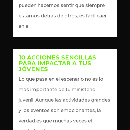
pueden hacernos sentir que siempre
estamos detrás de otros, es fácil caer
en el...
10 ACCIONES SENCILLAS
PARA IMPACTAR A TUS
JÓVENES
by
Dennis
|
Oct 2, 2024
|
artículos
Lo que pasa en el escenario no es lo
más importante de tu ministerio
juvenil. Aunque las actividades grandes
y los eventos son emocionantes, la
verdad es que muchas veces el