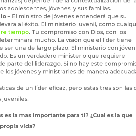
eñanzas) dependen de la contextualización de l
os adolescentes, jóvenes, y sus familias.
io
– El ministro de jóvenes entenderá que su
evara al éxito. El ministerio juvenil, como cualqu
ere tiempo
. Tu compromiso con Dios, con los
 determinara mucho. La visión que el líder tiene
ue ser una de largo plazo. El ministerio con jóve
ado. Es un verdadero ministerio que requiere
e parte del liderazgo. Si no hay este compromi
de los jóvenes y ministrarles de manera adecuad
ticas de un líder eficaz, pero estas tres son las
juveniles.
as es la mas importante para ti? ¿Cual es la que
 propia vida?