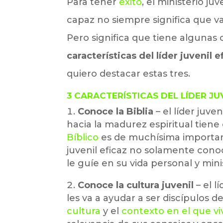
Para tener
éxito
, el ministerio ju
capaz no siempre significa que vay
Pero significa que tiene algunas 
características del líder juvenil e
quiero destacar estas tres.
3 CARACTERÍSTICAS DEL LÍDER JUV
Conoce la Biblia
– el líder juve
hacia la madurez espiritual tien
Bíblico
es de muchísima importanci
juvenil eficaz no solamente conoce 
le guíe en su vida personal y minis
Conoce la cultura juvenil
– el l
les va a ayudar a ser discípulos 
cultura
y el
contexto en el que vi