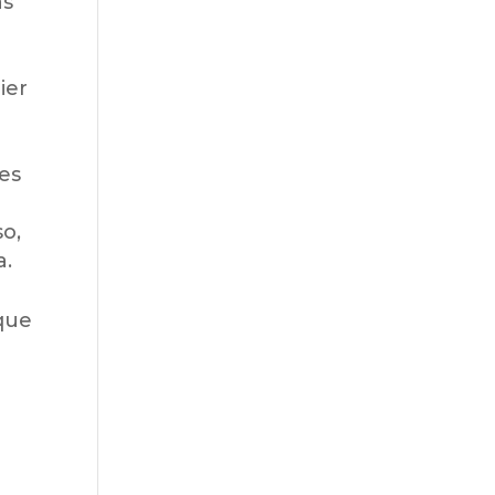
as
ier
nes
so,
a.
 que