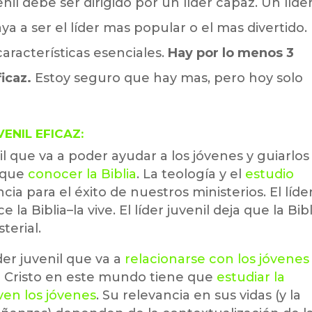
venil debe ser dirigido por un líder capaz. Un líde
a a ser el líder mas popular o el mas divertido.
características esenciales.
Hay por lo menos 3
ficaz.
Estoy seguro que hay mas, pero hoy solo
ENIL EFICAZ:
nil que va a poder ayudar a los jóvenes y guiarlos
e que
conocer la Biblia
. La teología y el
estudio
a para el éxito de nuestros ministerios. El líde
la Biblia–la vive. El líder juvenil deja que la Bibl
terial.
íder juvenil que va a
relacionarse con los jóvenes
de Cristo en este mundo tiene que
estudiar la
ven los jóvenes
. Su relevancia en sus vidas (y la