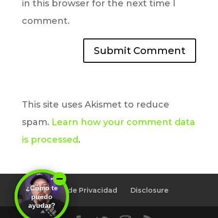
in this browser for the next time I
comment.
This site uses Akismet to reduce
spam.
Learn how your comment data
is processed
.
¿Cómo te
¿Cómo te
Política de Privacidad
Disclosure
puedo
puedo
ayudar?
ayudar?