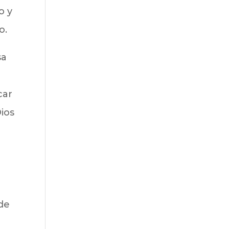
o y
o.
sa
car
ios
de