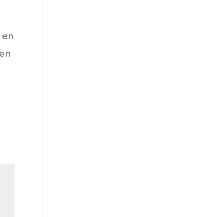
n en
 en