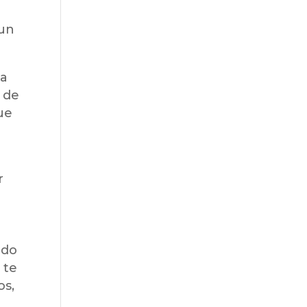
 un
ra
e de
ue
r
ndo
 te
os,