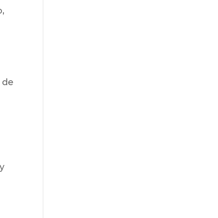
o,
s de
y