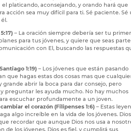
el platicando, aconsejando, y orando hará que
a acción sea muy difícil para ti. Sé paciente. Sé
él.
5:17)
– La oración siempre debería ser tu prime
 planes para tus jóvenes, y quiere que seas part
comunicación con El, buscando las respuestas q
Santiago 1:19)
– Los jóvenes que están pasando
itan que hagas estas dos cosas mas que cualquie
 grande abrir la boca para dar consejo, pero
r y preguntar les ayuda mucho. No hay muchos
ara escuchar profundamente a un joven.
ambiar el corazón (Filipenses 1:6)
– Estas leye
ga algo increíble en la vida de los jóvenes. Dios
que recordar que aunque Dios nos usa a nosotr
 de los jóvenes. Dios es fiel, y cumplirá sus