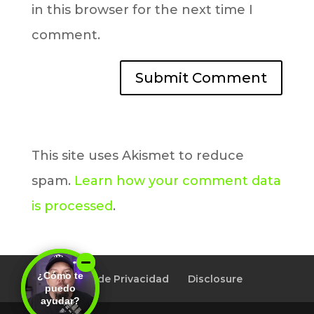
in this browser for the next time I
comment.
This site uses Akismet to reduce
spam.
Learn how your comment data
is processed
.
¿Cómo te
¿Cómo te
Política de Privacidad
Disclosure
puedo
puedo
ayudar?
ayudar?