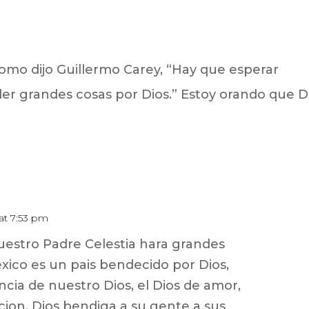
omo dijo Guillermo Carey, “Hay que esperar
er grandes cosas por Dios.” Estoy orando que D
at 7:53 pm
uestro Padre Celestia hara grandes
exico es un pais bendecido por Dios,
cia de nuestro Dios, el Dios de amor,
ion, Dios bendiga a su gente a sus