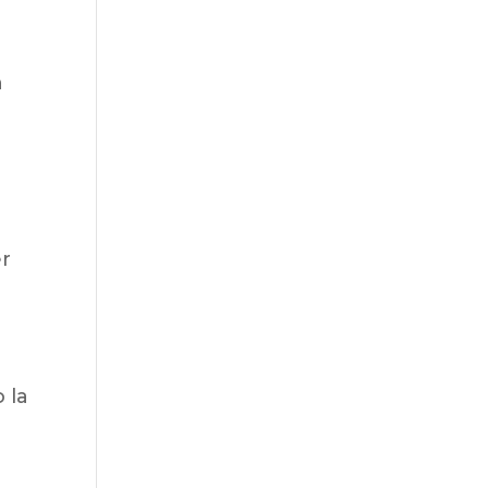
n
er
 la