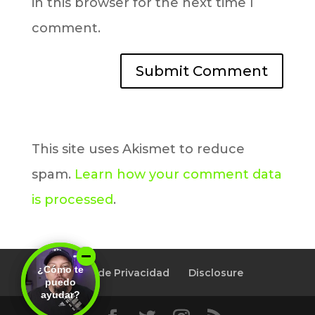
in this browser for the next time I
comment.
This site uses Akismet to reduce
spam.
Learn how your comment data
is processed
.
¿Cómo te
¿Cómo te
Política de Privacidad
Disclosure
puedo
puedo
ayudar?
ayudar?