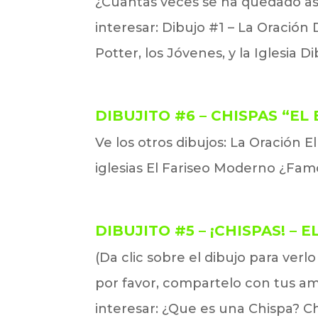
¿Cuantas veces se ha quedado as
interesar: Dibujo #1 – La Oración
Potter, los Jóvenes, y la Iglesia D
DIBUJITO #6 – CHISPAS “EL 
Ve los otros dibujos: La Oración E
iglesias El Fariseo Moderno ¿Fam
DIBUJITO #5 – ¡CHISPAS! –
(Da clic sobre el dibujo para ver
por favor, compartelo con tus a
interesar: ¿Que es una Chispa? Ch