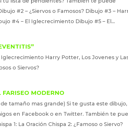
i tu lista de pendientes? También te puede
 Dibujo #2 – ¿Siervos o Famosos? Dibujo #3 – Har
ibujo #4 – El Iglecrecimiento Dibujo #5 – El...
EVENTITIS”
l Iglecrecimiento Harry Potter, Los Jovenes y La
osos o Siervos?
 EL FARISEO MODERNO
lo de tamaño mas grande) Si te gusta este dibujo,
migos en Facebook o en Twitter. También te pu
ispa 1: La Oración Chispa 2: ¿Famoso o Siervo?