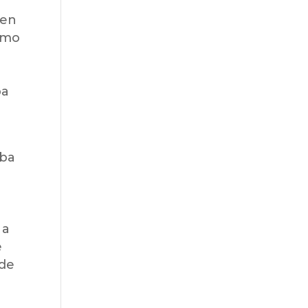
 en
como
pa
aba
 a
e
 de