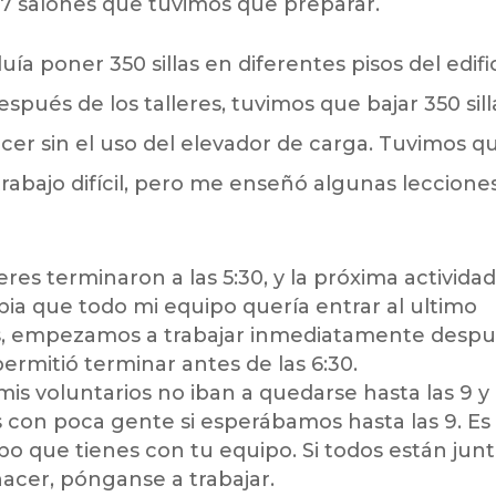
y 7 salones que tuvimos que preparar.
ía poner 350 sillas en diferentes pisos del edific
Después de los talleres, tuvimos que bajar 350 sill
hacer sin el uso del elevador de carga. Tuvimos q
 trabajo difícil, pero me enseñó algunas leccione
leres terminaron a las 5:30, y la próxima activida
bia que todo mi equipo quería entrar al ultimo
s, empezamos a trabajar inmediatamente desp
 permitió terminar antes de las 6:30.
s voluntarios no iban a quedarse hasta las 9 y
las con poca gente si esperábamos hasta las 9. Es
o que tienes con tu equipo. Si todos están jun
hacer, pónganse a trabajar.